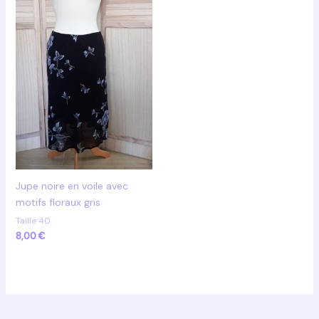
Jupe noire en voile avec
motifs floraux gris
Taille 40
8,00
€