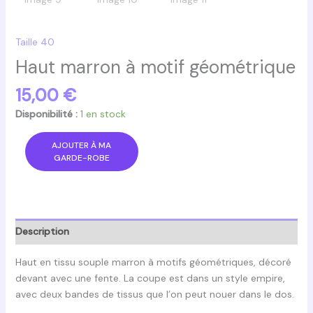
Taille 40
Haut marron à motif géométrique
15,00
€
Disponibilité :
1 en stock
quantité
AJOUTER À MA
de
GARDE-ROBE
Haut
marron
à
motif
Description
géométrique
Haut en tissu souple marron à motifs géométriques, décoré
devant avec une fente. La coupe est dans un style empire,
avec deux bandes de tissus que l’on peut nouer dans le dos.