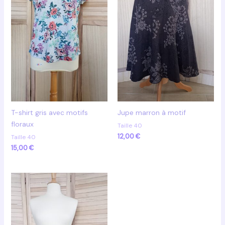
T-shirt gris avec motifs
Jupe marron à motif
floraux
Taille 40
12,00
€
Taille 40
15,00
€