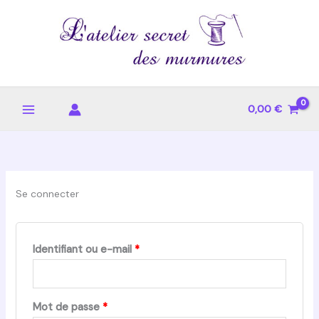
Aller
au
contenu
0,00
€
Se connecter
Obligatoire
Identifiant ou e-mail
*
Obligatoire
Mot de passe
*