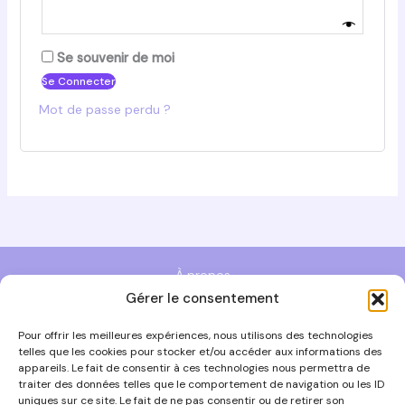
Se souvenir de moi
Se Connecter
Mot de passe perdu ?
À propos
Gérer le consentement
Politique de cookies (UE)
Politique de confidentialité
Pour offrir les meilleures expériences, nous utilisons des technologies
telles que les cookies pour stocker et/ou accéder aux informations des
Condition Générale de vente
appareils. Le fait de consentir à ces technologies nous permettra de
traiter des données telles que le comportement de navigation ou les ID
uniques sur ce site. Le fait de ne pas consentir ou de retirer son