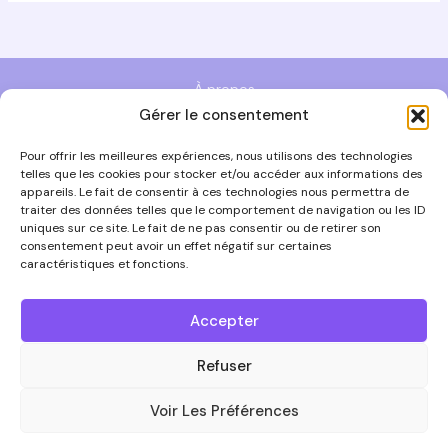
À propos
Gérer le consentement
Politique de cookies (UE)
Politique de confidentialité
Pour offrir les meilleures expériences, nous utilisons des technologies
telles que les cookies pour stocker et/ou accéder aux informations des
Condition Générale de vente
appareils. Le fait de consentir à ces technologies nous permettra de
traiter des données telles que le comportement de navigation ou les ID
uniques sur ce site. Le fait de ne pas consentir ou de retirer son
consentement peut avoir un effet négatif sur certaines
caractéristiques et fonctions.
Instagram
Accepter
Refuser
Voir Les Préférences
© 2026 L'atelier secret des murmures