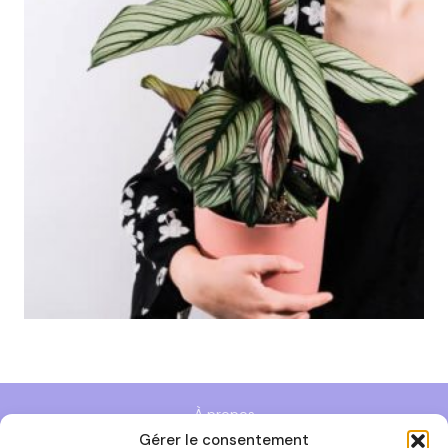
À propos
Gérer le consentement
Politique de cookies (UE)