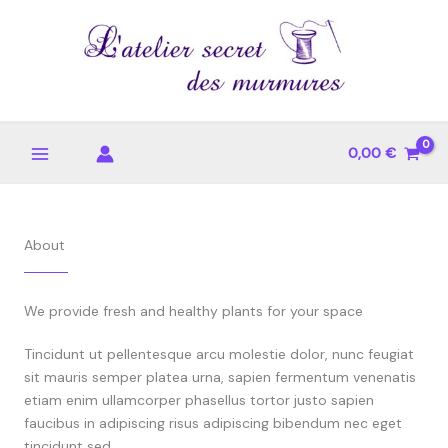
Aller
au
contenu
0,00
€
About
We provide fresh and healthy plants for your space
Tincidunt ut pellentesque arcu molestie dolor, nunc feugiat
sit mauris semper platea urna, sapien fermentum venenatis
etiam enim ullamcorper phasellus tortor justo sapien
faucibus in adipiscing risus adipiscing bibendum nec eget
tincidunt sed.